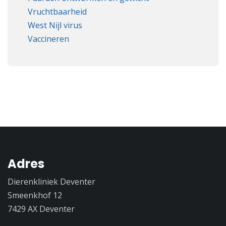
Vruchtbaarheid
West Nijl virus
Vaccineren
Adres
Dierenkliniek Deventer
Smeenkhof 12
7429 AX Deventer