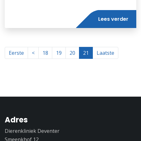
Lees verder
Eerste
<
18
19
20
21
Laatste
Adres
Dierenkliniek Deventer
Smeenkhof 12