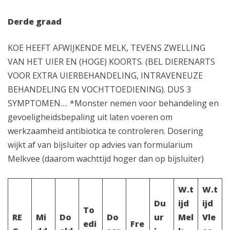
Derde graad
KOE HEEFT AFWIJKENDE MELK, TEVENS ZWELLING
VAN HET UIER EN (HOGE) KOORTS. (BEL DIERENARTS
VOOR EXTRA UIERBEHANDELING, INTRAVENEUZE
BEHANDELING EN VOCHTTOEDIENING). DUS 3
SYMPTOMEN…. *Monster nemen voor behandeling en
gevoeligheidsbepaling uit laten voeren om
werkzaamheid antibiotica te controleren. Dosering
wijkt af van bijsluiter op advies van formularium
Melkvee (daarom wachttijd hoger dan op bijsluiter)
W.t
W.t
Du
ijd
ijd
To
RE
Mi
Do
Do
ur
Mel
Vle
edi
Fre