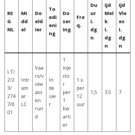
Du
ijd
ijd
To
RE
Mi
Do
Do
ur
Mel
Vle
edi
Fre
G
dd
eld
ser
i.
k
es
eni
q.
NL
el
ier
ing
dg
i.
i.
ng
n
dg
dg
n
n
1
Vaa
inje
LT/
rs/v
cto
2/2
Intr
In
1 x
olw
r
3/
am
de
per
ass
per
1,5
3.5
7
274
ar
uie
12
en
1
7/0
LC
r
uur
run
kw
01
d
arti
er