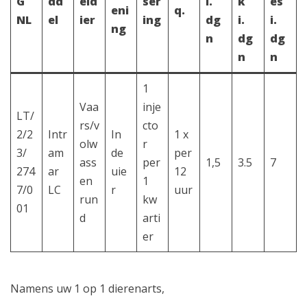
G
dd
eld
ser
i.
k
es
eni
q.
NL
el
ier
ing
dg
i.
i.
ng
n
dg
dg
n
n
1
Vaa
inje
LT/
rs/v
cto
2/2
Intr
In
1 x
olw
r
3/
am
de
per
ass
per
1,5
3.5
7
274
ar
uie
12
en
1
7/0
LC
r
uur
run
kw
01
d
arti
er
Namens uw 1 op 1 dierenarts,