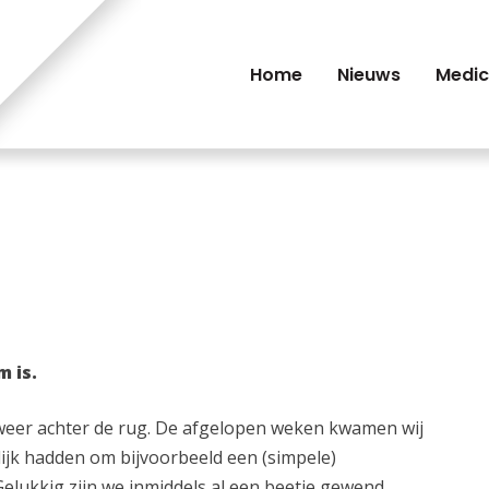
Home
Nieuws
Medic
m is.
weer achter de rug. De afgelopen weken kwamen wij
ijk hadden om bijvoorbeeld een (simpele)
elukkig zijn we inmiddels al een beetje gewend