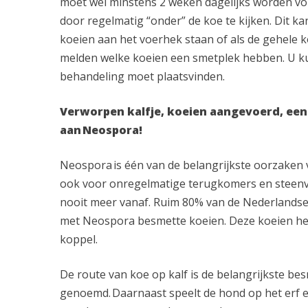
moet wel minstens 2 weken dagelijks worden v
door regelmatig “onder” de koe te kijken. Dit ka
koeien aan het voerhek staan of als de gehele
melden welke koeien een smetplek hebben. U k
behandeling moet plaatsvinden.
Verworpen kalfje, koeien aangevoerd, een
aan Neospora!
Neospora is één van de belangrijkste oorzaken
ook voor onregelmatige terugkomers en steenvr
nooit meer vanaf. Ruim 80% van de Nederlandse
met Neospora besmette koeien. Deze koeien he
koppel.
De route van koe op kalf is de belangrijkste be
genoemd. Daarnaast speelt de hond op het erf ee