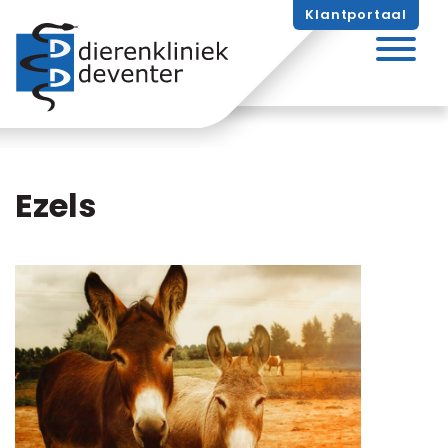
Skip
Klantportaal
naar
inhoud
Ezels