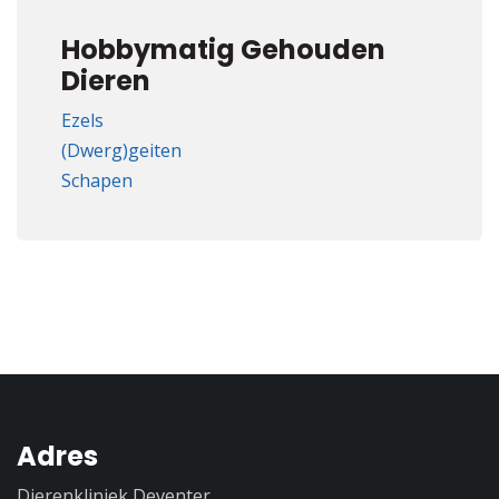
Hobbymatig Gehouden
Dieren
Ezels
(Dwerg)geiten
Schapen
Adres
Dierenkliniek Deventer